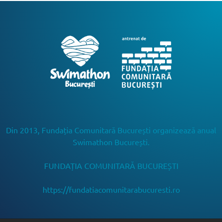
Din 2013, Fundația Comunitară București organizează anual
Swimathon București.
FUNDAȚIA COMUNITARĂ BUCUREȘTI
https://fundatiacomunitarabucuresti.ro