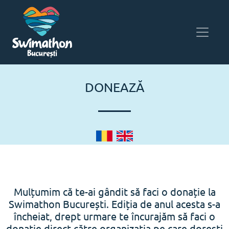
DONEAZĂ
Mulțumim că te-ai gândit să faci o donație la
Swimathon București. Ediția de anul acesta s-a
încheiat, drept urmare te încurajăm să faci o
donație direct către organizația pe care dorești