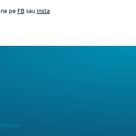
e-ne pe
FB
sau
Insta
București.