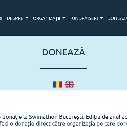
RI
DESPRE
ORGANIZAȚII
FUNDRAISERI
DONEAZ
DONEAZĂ
o donație la Swimathon București. Ediția de anul ac
faci o donație direct către organizația pe care doreș