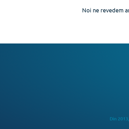
Noi ne revedem an
Din 2013,