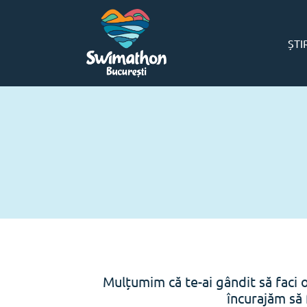
ȘTI
Mulțumim că te-ai gândit să faci 
încurajăm să 