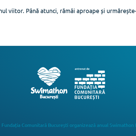
ul viitor. Până atunci, rămâi aproape și urmăreșt
 Fundația Comunitară București organizează anual Swimathon 