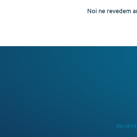
Noi ne revedem an
Din 2013,