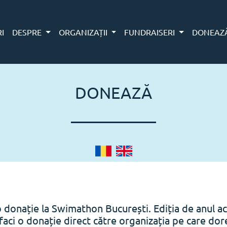
RI
DESPRE
ORGANIZAȚII
FUNDRAISERI
DONEAZ
DONEAZĂ
o donație la Swimathon București. Ediția de anul ac
faci o donație direct către organizația pe care doreș