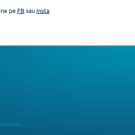
e-ne pe
FB
sau
Insta
București.