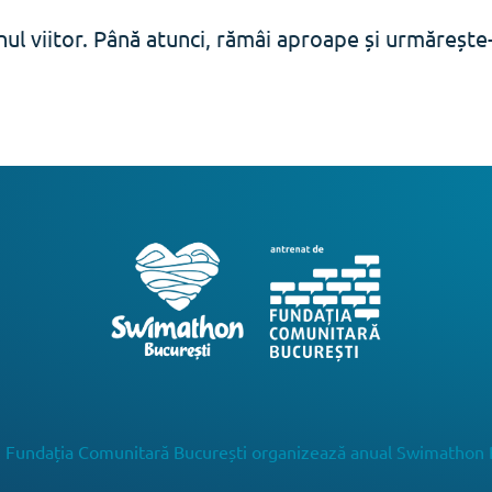
ul viitor. Până atunci, rămâi aproape și urmăreșt
 Fundația Comunitară București organizează anual Swimathon 