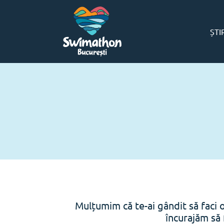
ȘTI
Mulțumim că te-ai gândit să faci 
încurajăm să 