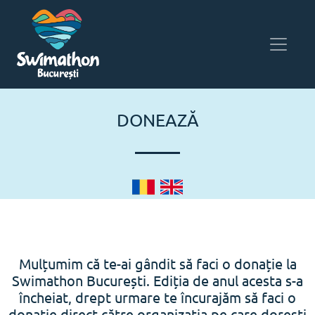
DONEAZĂ
Mulțumim că te-ai gândit să faci o donație la
Swimathon București. Ediția de anul acesta s-a
încheiat, drept urmare te încurajăm să faci o
donație direct către organizația pe care dorești