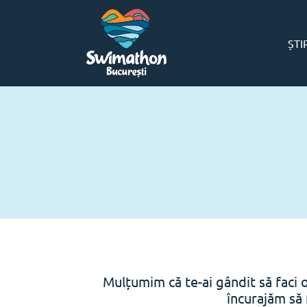
ȘTI
Mulțumim că te-ai gândit să faci 
încurajăm să 