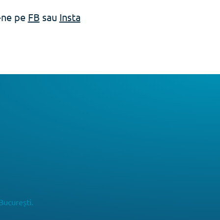
e-ne pe
FB
sau
Insta
București.