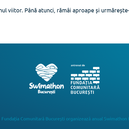
ul viitor. Până atunci, rămâi aproape și urmăreșt
 Fundația Comunitară București organizează anual Swimathon 