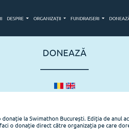
RI
DESPRE
ORGANIZAȚII
FUNDRAISERI
DONEAZ
DONEAZĂ
o donație la Swimathon București. Ediția de anul ac
faci o donație direct către organizația pe care doreș