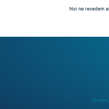
Noi ne revedem an
Din 2013,