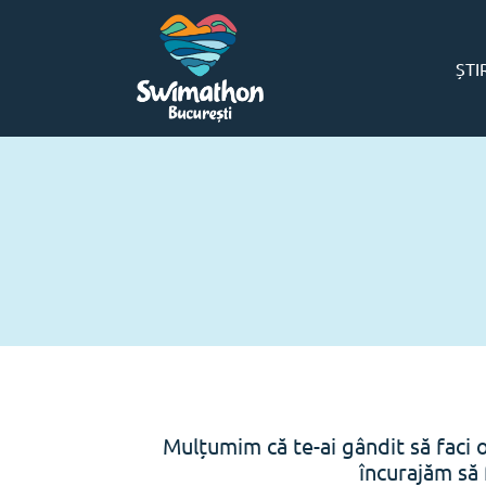
ȘTI
Mulțumim că te-ai gândit să faci 
încurajăm să 