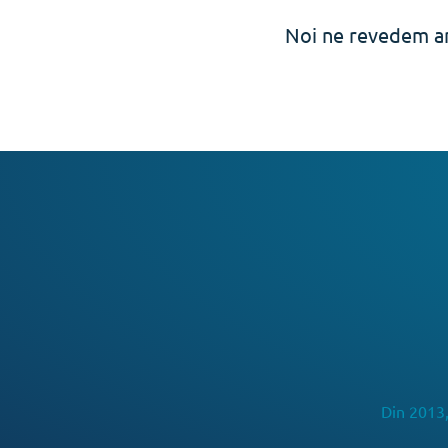
Noi ne revedem an
Din 2013,