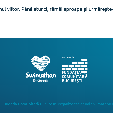
ul viitor. Până atunci, rămâi aproape și urmăreșt
 Fundația Comunitară București organizează anual Swimathon 