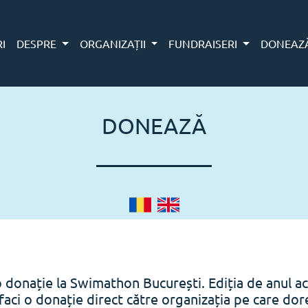
RI
DESPRE
ORGANIZAȚII
FUNDRAISERI
DONEAZ
DONEAZĂ
o donație la Swimathon București. Ediția de anul ac
faci o donație direct către organizația pe care doreș