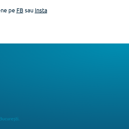
e-ne pe
FB
sau
Insta
București.