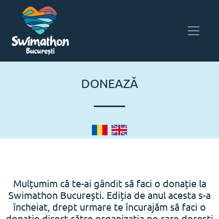
DONEAZĂ
Mulțumim că te-ai gândit să faci o donație la
Swimathon București. Ediția de anul acesta s-a
încheiat, drept urmare te încurajăm să faci o
donație direct către organizația pe care dorești