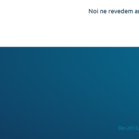
Noi ne revedem an
Din 2013,