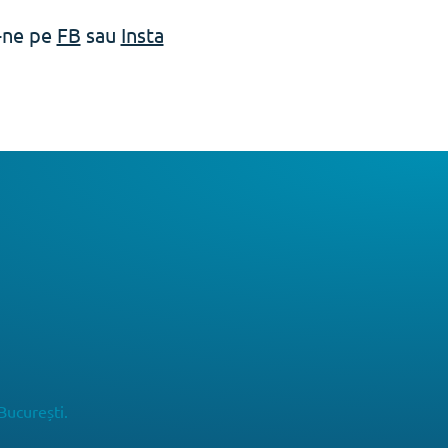
e-ne pe
FB
sau
Insta
București.