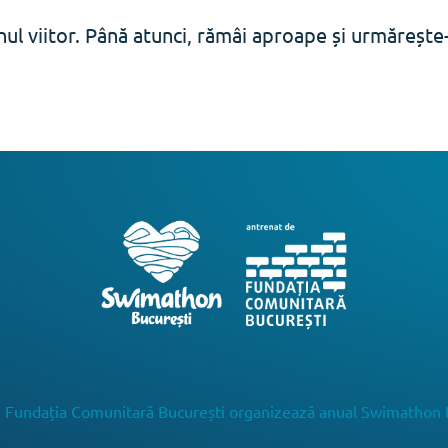
ul viitor. Până atunci, rămâi aproape și urmăreșt
 Fundația Comunitară București organizează anual Swimathon 