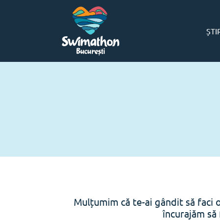
ȘTI
Mulțumim că te-ai gândit să faci 
încurajăm să 