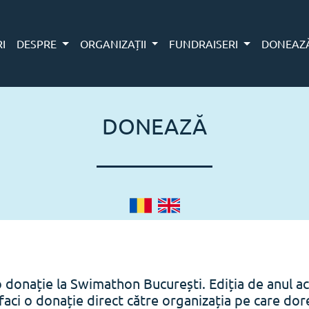
RI
DESPRE
ORGANIZAȚII
FUNDRAISERI
DONEAZ
DONEAZĂ
o donație la Swimathon București. Ediția de anul ac
faci o donație direct către organizația pe care doreș