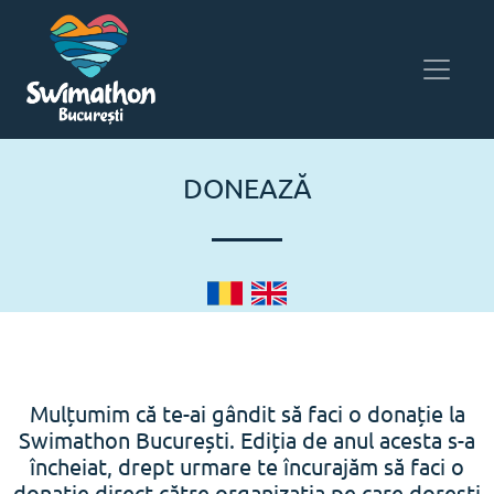
DONEAZĂ
Mulțumim că te-ai gândit să faci o donație la
Swimathon București. Ediția de anul acesta s-a
încheiat, drept urmare te încurajăm să faci o
donație direct către organizația pe care dorești