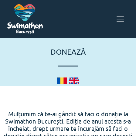
DONEAZĂ
Mulțumim că te-ai gândit să faci o donație la
Swimathon București. Ediția de anul acesta s-a
încheiat, drept urmare te încurajăm să faci o
donație direct către organizația pe care dorești