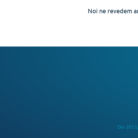
Noi ne revedem an
Din 2013,