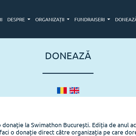
RI
DESPRE
ORGANIZAȚII
FUNDRAISERI
DONEAZ
DONEAZĂ
o donație la Swimathon București. Ediția de anul ac
faci o donație direct către organizația pe care doreș