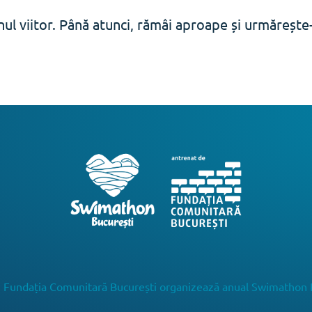
ul viitor. Până atunci, rămâi aproape și urmăreșt
 Fundația Comunitară București organizează anual Swimathon 