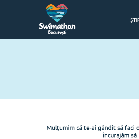
ȘTI
Mulțumim că te-ai gândit să faci 
încurajăm să 