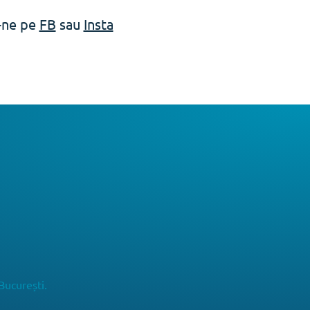
e-ne pe
FB
sau
Insta
București.