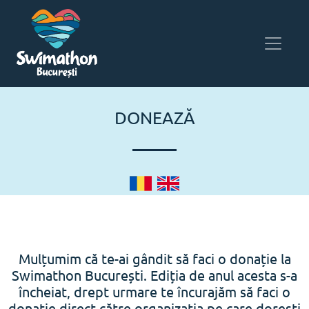
DONEAZĂ
Mulțumim că te-ai gândit să faci o donație la
Swimathon București. Ediția de anul acesta s-a
încheiat, drept urmare te încurajăm să faci o
donație direct către organizația pe care dorești