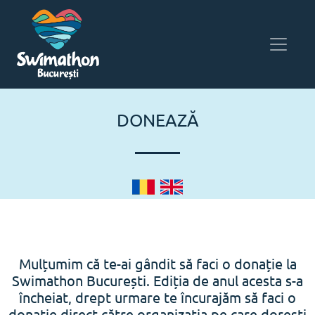
DONEAZĂ
Mulțumim că te-ai gândit să faci o donație la
Swimathon București. Ediția de anul acesta s-a
încheiat, drept urmare te încurajăm să faci o
donație direct către organizația pe care dorești