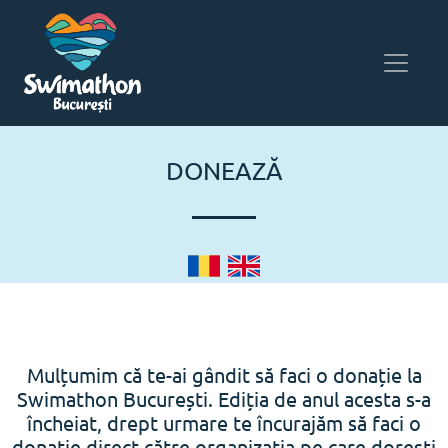
DONEAZĂ
Mulțumim că te-ai gândit să faci o donație la
Swimathon București. Ediția de anul acesta s-a
încheiat, drept urmare te încurajăm să faci o
donație direct către organizația pe care dorești