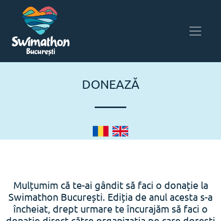
DONEAZĂ
Mulțumim că te-ai gândit să faci o donație la
Swimathon București. Ediția de anul acesta s-a
încheiat, drept urmare te încurajăm să faci o
donație direct către organizația pe care dorești