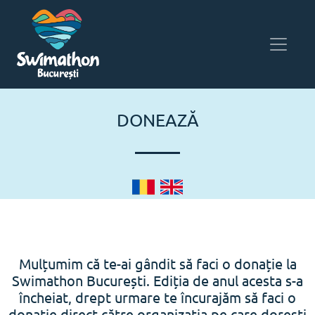
DONEAZĂ
Mulțumim că te-ai gândit să faci o donație la
Swimathon București. Ediția de anul acesta s-a
încheiat, drept urmare te încurajăm să faci o
donație direct către organizația pe care dorești