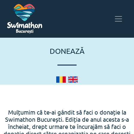
DONEAZĂ
Mulțumim că te-ai gândit să faci o donație la
Swimathon București. Ediția de anul acesta s-a
încheiat, drept urmare te încurajăm să faci o
donație direct către organizația pe care dorești