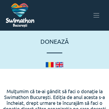
DONEAZĂ
Mulțumim că te-ai gândit să faci o donație la
Swimathon București. Ediția de anul acesta s-a
încheiat, drept urmare te încurajăm să faci o
donație direct către organizația pe care dorești