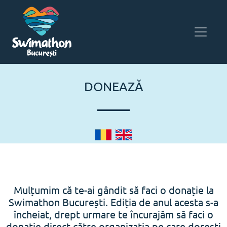
DONEAZĂ
Mulțumim că te-ai gândit să faci o donație la
Swimathon București. Ediția de anul acesta s-a
încheiat, drept urmare te încurajăm să faci o
donație direct către organizația pe care dorești