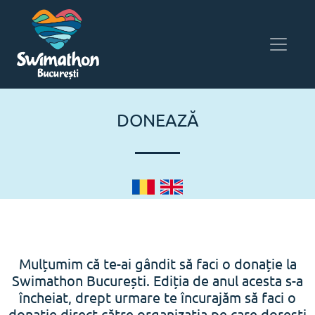
DONEAZĂ
Mulțumim că te-ai gândit să faci o donație la
Swimathon București. Ediția de anul acesta s-a
încheiat, drept urmare te încurajăm să faci o
donație direct către organizația pe care dorești