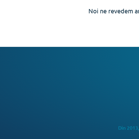
Noi ne revedem an
Din 2013,