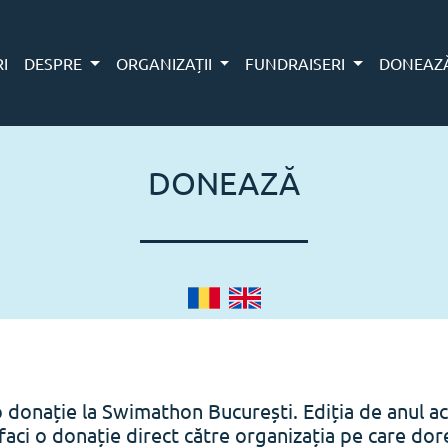
RI
DESPRE
ORGANIZAȚII
FUNDRAISERI
DONEAZ
DONEAZĂ
o donație la Swimathon București. Ediția de anul ac
faci o donație direct către organizația pe care doreș