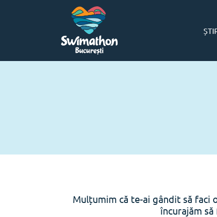
ȘTI
Mulțumim că te-ai gândit să faci 
încurajăm să 