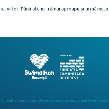
ul viitor. Până atunci, rămâi aproape și urmăreșt
 Fundația Comunitară București organizează anual Swimathon 