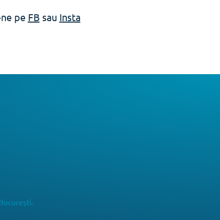
e-ne pe
FB
sau
Insta
București.