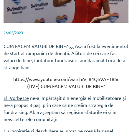
26/05/2023
CUM FACEM VALURI DE BINE?
Așa a fost la evenimentul
de start al campaniei de donații. Alături de cei care fac
valuri de bine, înotătorii-fundraiseri, am dărâmat frica de a
strânge bani.
https://www.youtube.com/watch?v=84QhVAET86c
(LIVE) CUM FACEM VALURI DE BINE?
Eli Vorbeste
ne-a împărtășit din energia ei mobilizatoare și
ne-a propus 3 pași prin care să ne creăm strategia de
fundraising. Abia așteptăm să regăsim sfaturile ei și în
newsletterele comunității.
Cu inspirație și deschidere au urcat pe scenă la panel