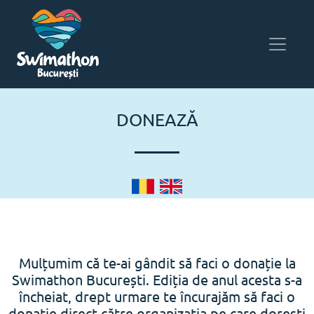
DONEAZĂ
Mulțumim că te-ai gândit să faci o donație la
Swimathon București. Ediția de anul acesta s-a
încheiat, drept urmare te încurajăm să faci o
donație direct către organizația pe care dorești