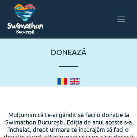
DONEAZĂ
Mulțumim că te-ai gândit să faci o donație la
Swimathon București. Ediția de anul acesta s-a
încheiat, drept urmare te încurajăm să faci o
donație direct către organizația pe care dorești