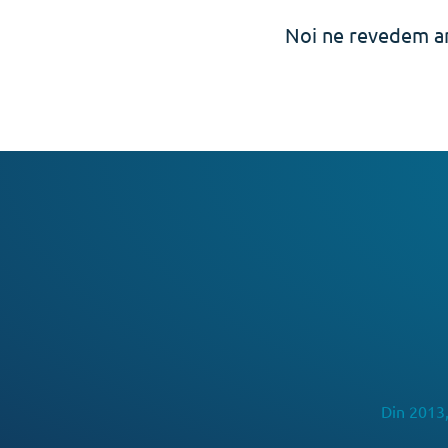
Noi ne revedem an
Din 2013,