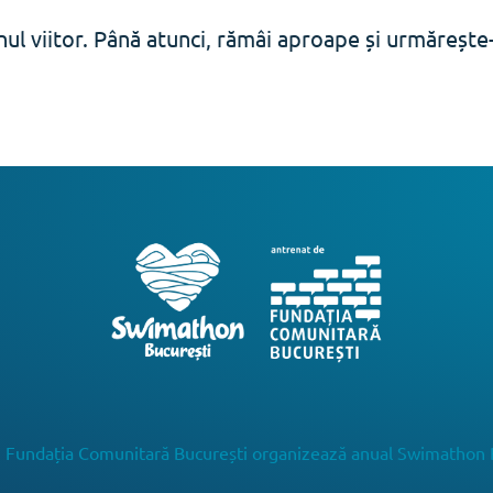
ul viitor. Până atunci, rămâi aproape și urmăreșt
 Fundația Comunitară București organizează anual Swimathon 