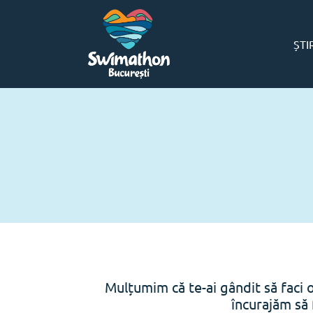
ȘTI
Mulțumim că te-ai gândit să faci 
încurajăm să 