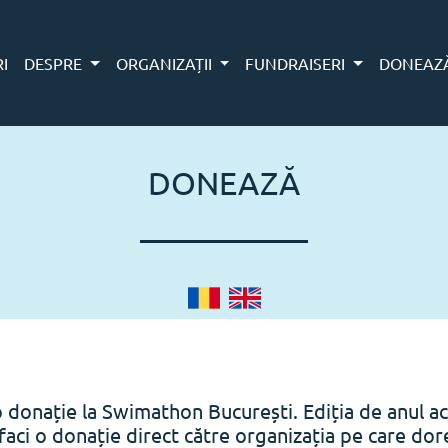
RI
DESPRE
ORGANIZAȚII
FUNDRAISERI
DONEAZ
DONEAZĂ
o donație la Swimathon București. Ediția de anul ac
faci o donație direct către organizația pe care doreș