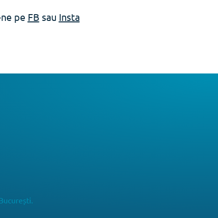
e-ne pe
FB
sau
Insta
București.